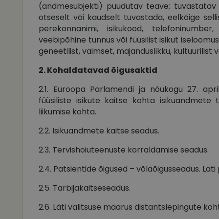
(andmesubjekti) puudutav teave; tuvastatav fü
otseselt või kaudselt tuvastada, eelkõige sell
perekonnanimi, isikukood, telefoninumber
veebipõhine tunnus või füüsilist isikut iseloomust
geneetilist, vaimset, majanduslikku, kultuurilist 
2. Kohaldatavad õigusaktid
2.1. Euroopa Parlamendi ja nõukogu 27. apri
füüsiliste isikute kaitse kohta isikuandmete
liikumise kohta.
2.2. Isikuandmete kaitse seadus.
2.3. Tervishoiuteenuste korraldamise seadus.
2.4. Patsientide õigused – võlaõigusseadus. Läti
2.5. Tarbijakaitseseadus.
2.6. Läti valitsuse määrus distantslepingute koh