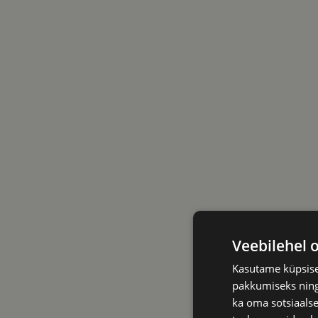
Veebilehel 
Kasutame küpsisei
pakkumiseks ning 
ka oma sotsiaalse