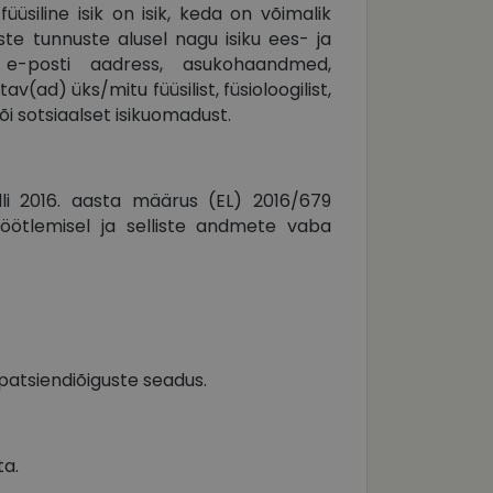
üsiline isik on isik, keda on võimalik
iste tunnuste alusel nagu isiku ees- ja
, e-posti aadress, asukohaandmed,
av(ad) üks/mitu füüsilist, füsioloogilist,
või sotsiaalset isikuomadust.
lli 2016. aasta määrus (EL) 2016/679
 töötlemisel ja selliste andmete vaba
 patsiendiõiguste seadus.
ta.