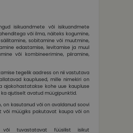
ngud isikuandmete või isikuandmete
henditega või ilma, näiteks kogumine,
 säilitamine, sobitamine või muutmine,
amine edastamise, levitamise ja muul
amine või kombineerimine, piiramine,
amise tegelik aadress on nii vastutava
allatavad kauplused, mille nimekiri on
da ajakohastatakse kohe uue kaupluse
ka ajutiselt avatud müügipunktid.
tab, on kasutanud või on avaldanud soovi
 või müügiks pakutavat kaupa või on
i tuvastatavat füüsilist isikut