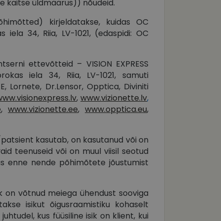
te kaitse üldmäärus)) nõudeid.
õhimõtted) kirjeldatakse, kuidas OC
 iela 34, Riia, LV-1021, (edaspidi: OC
serni ettevõtteid – VISION EXPRESS
rokas iela 34, Riia, LV-1021, samuti
 Lornete, Dr.Lensor, Opptica, Diviniti
www.visionexpress.lv
,
www.vizionette.lv
,
e
,
www.vizionette.ee
,
www.opptica.eu
,
t/patsient kasutab, on kasutanud või on
d teenuseid või on muul viisil seotud
as enne nende põhimõtete jõustumist
sik on võtnud meiega ühendust sooviga
atakse isikut õigusraamistiku kohaselt
htudel, kus füüsiline isik on klient, kui