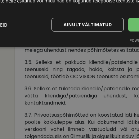
te neile esitanud või mida nad on kogunud teiepoolse teenuste k
valitud töötlejad töötlevad isikuandmeid vastav
kohaldatavate õigusaktidega, tagades and
töötlejatega OC VISION koostööd teeb, saat
nendes privaatsuspõhimõtetes esitatud e-posti
EID
AINULT VÄLTIMATUD
3.4. Kui OC VISION ajakohastab neid privaa
POWE
versioon OC VISIONi veebisaidil; eelmiste ve
Statistika
Turustamine
meiega ühendust nendes põhimõtetes esitatud 
3.5. Selleks et pakkuda kliendile/patsiendi
teenuseid ning tagada, hoida, kaitsta ja 
teenuseid, töötleb OC VISION teenuste osutam
Vajalik
Statistika
Turustamine
Eelistused
3.6. Selleks et tuletada kliendile/patsiendile 
võtta kliendiga/patsiendiga ühendust, ka
aitavad parandada kodulehe kasutamismugavust, võimaldades põhifunktsioone nagu le
kontaktandmeid.
kaitstud aladele. Koduleht ei tööta ilma nende küpsisteta korralikult.
Pakkuja
/
3.7. Privaatsuspõhimõtted on koostatud läti k
Aegumine
Kirjeldus
Domeen
poolte kokkuleppe alus. Kui dokumendi lätik
vizionette.ee
1 aasta
versiooni vahel ilmneb vastuolusid või ar
tõlgendada, siis on ülimuslik ja õiguslikult siduv 
nt
11 kuud 4
Teenus Cookie-Script.com kasutab seda küpsist külas
CookieScript