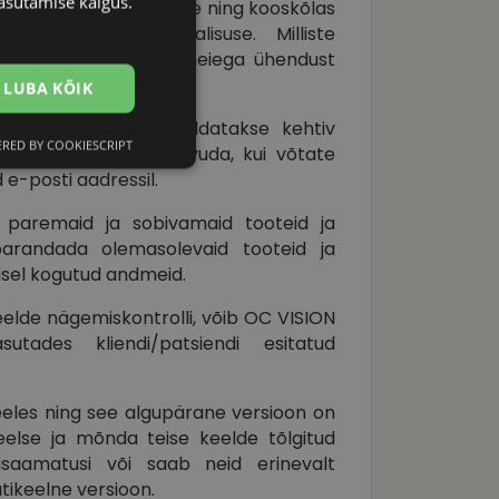
asutamise käigus.
alt OC VISIONi juhistele ning kooskõlas
mete piisava turvalisuse. Milliste
e teada, kui võtate meiega ühendust
 aadressil.
LUBA KÕIK
tsuspõhimõtteid, avaldatakse kehtiv
RED BY COOKIESCRIPT
rsioonidega saate tutvuda, kui võtate
Eelistused
e-posti aadressil.
le paremaid ja sobivamaid tooteid ja
parandada olemasolevaid tooteid ja
isel kogutud andmeid.
meelde nägemiskontrolli, võib OC VISION
sutades kliendi/patsiendi esitatud
htedel navigeerimine
eeles ning see algupärane versioon on
eelse ja mõnda teise keelde tõlgitud
usaamatusi või saab neid erinevalt
lätikeelne versioon.
tajate küpsiste