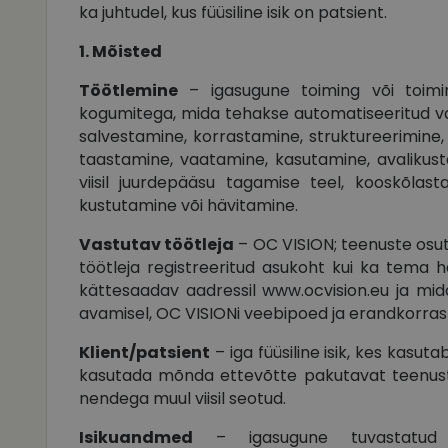
ka juhtudel, kus füüsiline isik on patsient.
1. Mõisted
Töötlemine
– igasugune toiming või toimi
kogumitega, mida tehakse automatiseeritud va
salvestamine, korrastamine, struktureerimine,
taastamine, vaatamine, kasutamine, avalikust
viisil juurdepääsu tagamise teel, kooskõlast
kustutamine või hävitamine.
Vastutav töötleja
– OC VISION; teenuste osut
töötleja registreeritud asukoht kui ka tema h
kättesaadav aadressil www.ocvision.eu ja mi
avamisel, OC VISIONi veebipoed ja erandkorras 
Klient/patsient
– iga füüsiline isik, kes kasu
kasutada mõnda ettevõtte pakutavat teenust
nendega muul viisil seotud.
Isikuandmed
– igasugune tuvastatud võ