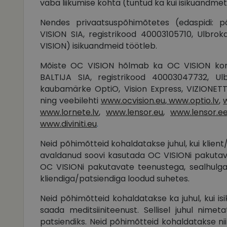
vaba liikumise kohta (tuntud ka kui isikuandme
Nendes privaatsuspõhimõtetes (edaspidi: p
VISION SIA, registrikood 40003105710, Ulbrokas
VISION) isikuandmeid töötleb.
Mõiste OC VISION hõlmab ka OC VISION kont
BALTIJA SIA, registrikood 40003047732, Ulb
kaubamärke OptiO, Vision Express, VIZIONETTE,
ning veebilehti
www.ocvision.eu
,
www.optio.lv
,
www.lornete.lv
,
www.lensor.eu
,
www.lensor.e
www.diviniti.eu
.
Neid põhimõtteid kohaldatakse juhul, kui klien
avaldanud soovi kasutada OC VISIONi pakutavai
OC VISIONi pakutavate teenustega, sealhulg
kliendiga/patsiendiga loodud suhetes.
Neid põhimõtteid kohaldatakse ka juhul, kui i
saada meditsiiniteenust. Sellisel juhul nimet
patsiendiks. Neid põhimõtteid kohaldatakse nii ju