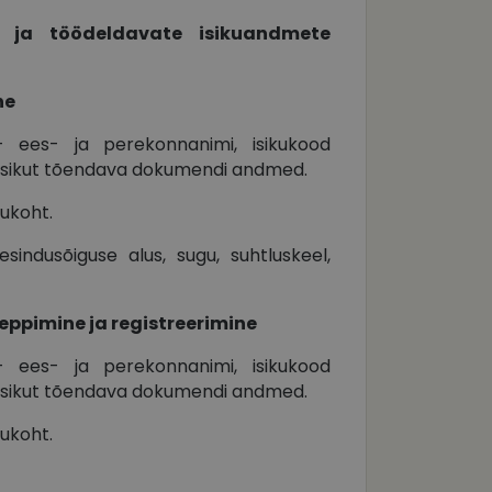
 selleks, et Cookie-
d ja töödeldavate isikuandmete
latvormiga. See on
arünnakute eest
ne
ees- ja perekonnanimi, isikukood
, isikut tõendava dokumendi andmed.
ukoht.
 selle kohta,
ga - see on
mi kohta, mida
tavale
ha.
te kasutajate
sindusõiguse alus, sugu, suhtluskeel,
kult genereeritud
seda kasutatakse
 selle kohta,
kampaaniate andmete
mi kohta, mida
ha.
eppimine ja registreerimine
itamiseks.
et teha kindlaks,
ees- ja perekonnanimi, isikukood
posti aadressi
, isikut tõendava dokumendi andmed.
 näiteks reaalajas
ukoht.