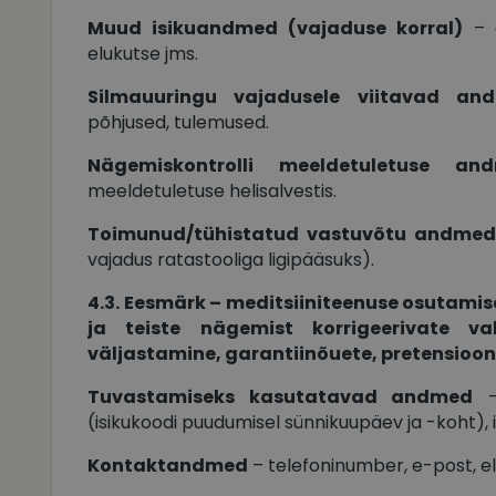
Muud isikuandmed (vajaduse korral)
– e
elukutse jms.
Silmauuringu vajadusele viitavad an
põhjused, tulemused.
Nägemiskontrolli meeldetuletuse an
meeldetuletuse helisalvestis.
Toimunud/tühistatud vastuvõtu andmed
vajadus ratastooliga ligipääsuks).
4.3. Eesmärk – meditsiiniteenuse osutamise
ja teiste nägemist korrigeerivate va
väljastamine, garantiinõuete, pretensioon
Tuvastamiseks kasutatavad andmed
– 
(isikukoodi puudumisel sünnikuupäev ja -koht)
Kontaktandmed
– telefoninumber, e-post, el