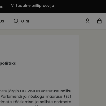
Virtuaalne prilliproovija
ed
OTSI
US
OTSI
oliitika
tõttu järgib OC VISION vastutustundliku
 Parlamendi ja nõukogu määruse (EL)
andmete töötlemisel ja selliste andmete