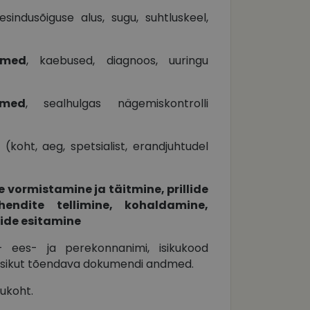
sindusõiguse alus, sugu, suhtluskeel,
dmed
, kaebused, diagnoos, uuringu
dmed
, sealhulgas nägemiskontrolli
(koht, aeg, spetsialist, erandjuhtudel
 vormistamine ja täitmine, prillide
hendite tellimine, kohaldamine,
ide esitamine
ees- ja perekonnanimi, isikukood
, isikut tõendava dokumendi andmed.
ukoht.