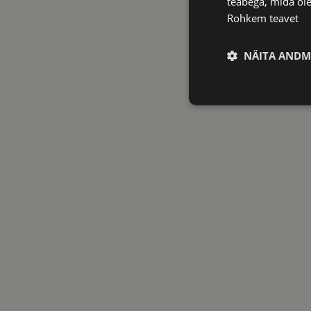
teabega, mida ole
Rohkem teavet
NÄITA ANDM
Vajalik
Vajalikud küpsised 
ja juurdepääsu saidi 
Nimi
shipping_country
CookieScriptConse