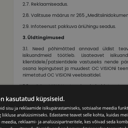
2.7. Reklaamiseadus.
2.8. Valitsuse määrus nr 265 „Meditsiinidokument
2.9. Infoteenust pakkuva äriühingu seadus.
3. Üldtingimused
3.1. Need põhimõtted annavad üldist tea
isikuandmeid töötleb. Lisateavet isiku
klientidele/patsientidele vastuseks nende päri
osana lepingutest ja muudest OC VISIONi tee
nimetatud OC VISIONi veebisaitidel.
3.2. OC VISION tagab kohaldatavate õ
konfidentsiaalsuse ning rakendab asjakohaseid t
on kasutatud küpsiseid.
kaitsta isikuandmeid lubamatu juurdepää
avalikustamise, kaotsimineku, muutmise või häv
d sisu ja reklaamide isikupärastamiseks, sotsiaalse meedia funk
liikluse analüüsimiseks. Edastame teavet selle kohta, kuidas meie
3.3. OC VISION võib isikuandmete töötlemisek
 meedia, reklaami- ja analüüsipartneritele, kes võivad seda kom
töötlejaid. Sellisel juhul võtab OC VISION kas