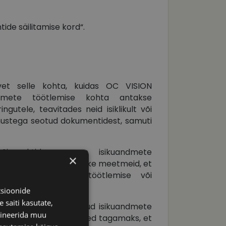
ide säilitamise kord“.
vet selle kohta, kuidas OC VISION
andmete töötlemise kohta antakse
ngutele, teavitades neid isiklikult või
nustega seotud dokumentidest, samuti
igusaktide raames isikuandmete
×
ehnilisi ja korralduslikke meetmeid, et
su, ebaseaduskliku töötlemise või
imise eest.
tsioonide
 saiti kasutate,
s kasutada enda valitud isikuandmete
bineerida muu
utusele vajalikud meetmed tagamaks, et