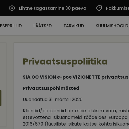
Lihtne tagastamine 30 päeva
Pakkumis
ESEPRILLID
LÄÄTSED
TARVIKUD
KUULMISHOOLD
Privaatsuspoliitika
SIA OC VISION e-poe VIZIONETTE privaatsusp
Privaatsuspõhimõtted
Uuendatud 31. märtsil 2026
Kliendid/patsiendid on meie olulisim vara, mis
ettevõttena isikuandmeid töödeldes Euroopa
2016/679 (füüsiliste isikute kaitse kohta isiku