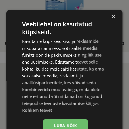
×
Veebilehel on kasutatud
küpsiseid.
Kasutame küpsiseid sisu ja reklaamide
RENU MPS 360ML
€ 16.50
isikupärastamiseks, sotsiaalse meedia
funktsioonide pakkumiseks ning liikluse
analüüsimiseks. Edastame teavet selle
kohta, kuidas meie saiti kasutate, ka oma
sotsiaalse meedia, reklaami- ja
analüüsipartneritele, kes võivad seda
kombineerida muu teabega, mida olete
neile esitanud või mida nad on kogunud
teiepoolse teenuste kasutamise käigus.
Rohkem teavet
LUBA KÕIK