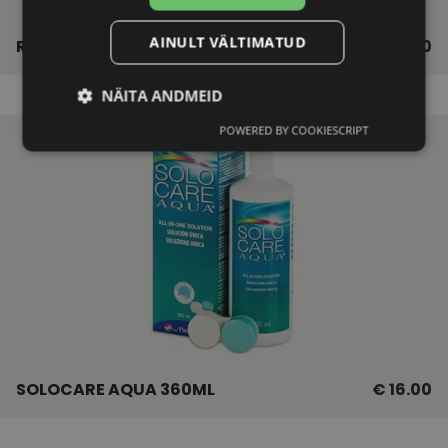
AINULT VÄLTIMATUD
RENU MULTIPLUS 360ML
€ 16.50
NÄITA ANDMEID
POWERED BY COOKIESCRIPT
Vajalik
Statistika
Turustamine
Eelistused
Vajalik
Statistika
Turustamine
SOLOCARE AQUA 360ML
Eelistused
€ 16.00
Vajalikud küpsised aitavad parandada kodulehe
kasutamismugavust, võimaldades põhifunktsioone