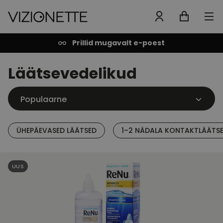
Prillid mugavalt e-poest
Läätsevedelikud
ÜHEPÄEVASED LÄÄTSED
1–2 NÄDALA KONTAKTLÄÄTS
UUS