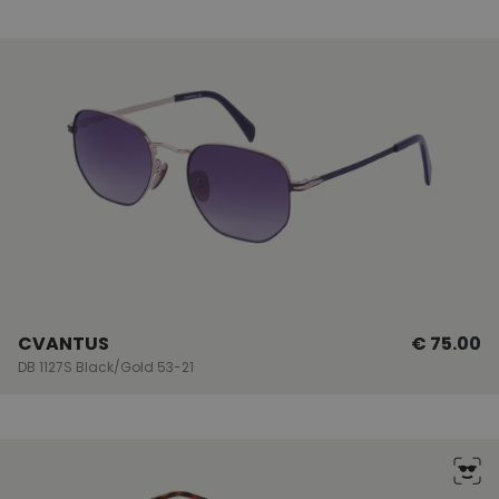
edastamiseks,
näiteks reaalajas
pakkumisi
pakkumine
kolmandatelt
osapooltelt
CVANTUS
€ 75.00
DB 1127S Black/Gold 53-21