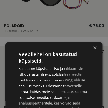
POLAROID
€ 75.00
PLD 6108/S BLACK 54-16
×
Veebilehel on kasutatud
küpsiseid.
Kasutame küpsiseid sisu ja reklaamide
isikupärastamiseks, sotsiaalse meedia
funktsioonide pakkumiseks ning liikluse
analüüsimiseks. Edastame teavet selle
kohta, kuidas meie saiti kasutate, ka oma
sotsiaalse meedia, reklaami- ja
analüüsipartneritele, kes võivad seda
POLAROID
€ 95.00