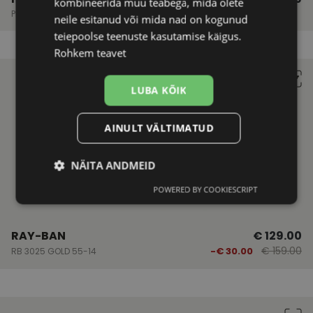
kombineerida muu teabega, mida olete
PLD 4134SX MATT GOLD 57-17
neile esitanud või mida nad on kogunud
teiepoolse teenuste kasutamise käigus.
Rohkem teavet
LUBA KÕIK
AINULT VÄLTIMATUD
NÄITA ANDMEID
POWERED BY COOKIESCRIPT
Vajalik
Statistika
Turustamine
RAY-BAN
€ 129.00
Eelistused
€ 159.00
-€ 30.00
RB 3025 GOLD 55-14