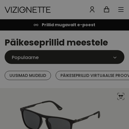
Prillid mugavalt e-poest
Päikeseprillid meestele
UUSIMAD MUDELID
PÄIKESEPRILLID VIRTUAALSE PROO