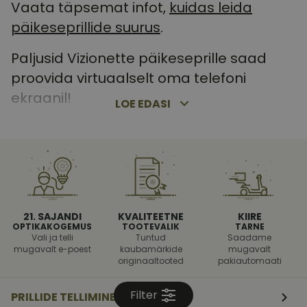
Vaata täpsemat infot,
kuidas leida
päikeseprillide suurus
.
Paljusid Vizionette päikeseprille saad
proovida virtuaalselt oma telefoni
ekraanil!
LOE EDASI
Kuidas käib päikeseprillide
virtuaalne proovimine?
Päris päikeseprillide virtuaalne 3D-mudel
21. SAJANDI
KVALITEETNE
KIIRE
aitab saada elulähedase ettekujutuse,
OPTIKAKOGEMUS
TOOTEVALIK
TARNE
Vali ja telli
Tuntud
Saadame
kui suured on valitud raamid ning kuidas
mugavalt e-poest
kaubamärkide
mugavalt
originaaltooted
pakiautomaati
sa neid kandes välja näed.
Filter
Virtuaalse proovimisega päikeseprillid
,
PRILLIDE TELLIMINE