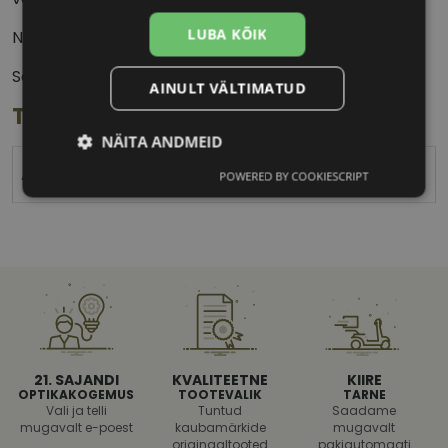
LUBA KÕIK
Need vähendavad mürataset kuni 25 detsibelli võrra.
Sobivad lastele vanuses 5 kuni 16 aastat.
AINULT VÄLTIMATUD
Toote info
NÄITA ANDMEID
ALPINE
POWERED BY COOKIESCRIPT
Vajalik
Statistika
Turustamine
Eelistused
21. SAJANDI
KVALITEETNE
KIIRE
OPTIKAKOGEMUS
TOOTEVALIK
TARNE
Vajalik
Statistika
Turustamine
Vali ja telli
Tuntud
Saadame
mugavalt e-poest
kaubamärkide
mugavalt
Eelistused
originaaltooted
pakiautomaati