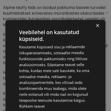
Alpine Muffy Kids on loodud pakkuma lastele turvalist
kuulmiskaitset erinevates mürarikastes olukordades –
kontsertidel, ilutulestikel, spordivõistlustel, reisidel või
×
isegi kodus õppimise ajal.
Veebilehel on kasutatud
Kõrvaklapid on reguleeritavad, kokkupandavad ja
küpsiseid.
kohanduvad kasvava lapse peaga, sobides erinevas
vanuses lastele. Pehmed polsterdatud ääred tagavad
Kasutame küpsiseid sisu ja reklaamide
mugavuse ka pikaajalisel kandmisel ning kerge ja
isikupärastamiseks, sotsiaalse meedia
vastupidav disain muudab need praktiliseks ja
funktsioonide pakkumiseks ning liikluse
turvaliseks valikuks.
analüüsimiseks. Edastame teavet selle
kohta, kuidas meie saiti kasutate, ka oma
Need sobivad eriti hästi lastele, kellel on suurenenud
sotsiaalse meedia, reklaami- ja
tundlikkus helide suhtes või sensoorsed eripärad,
analüüsipartneritele, kes võivad seda
aidates luua turva- ja mugavustunnet.
kombineerida muu teabega, mida olete
Kõrvaklapid mitte ainult ei kaitse kuulmist, vaid
neile esitanud või mida nad on kogunud
aitavad lapsel püsida rahulikuna mürarikkas
teiepoolse teenuste kasutamise käigus.
keskkonnas, olles väärtuslik abiline nii õppimise kui ka
Rohkem teavet
vaba aja tegevuste ajal.