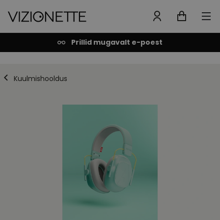
Prillid mugavalt e-poest
Kuulmishooldus