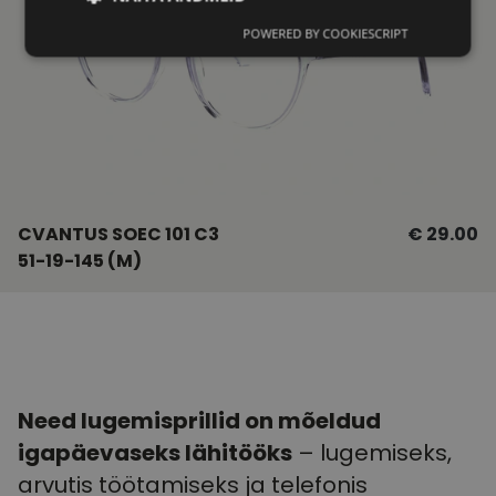
POWERED BY COOKIESCRIPT
Vajalik
Statistika
Turustamine
Eelistused
CVANTUS SOEC 101 C3
€ 29.00
51-19-145 (M)
Vajalik
Statistika
Turustamine
Eelistused
Vajalikud küpsised aitavad parandada kodulehe
kasutamismugavust, võimaldades põhifunktsioone
nagu lehtedel navigeerimine ja juurdepääsu saidi
kaitstud aladele. Koduleht ei tööta ilma nende
Need lugemisprillid on mõeldud
küpsisteta korralikult.
igapäevaseks lähitööks
– lugemiseks,
shipping_country
vizionette.ee
1 aasta
arvutis töötamiseks ja telefonis
CookieScriptConsent
11
Teenus Cookie-S
CookieScript