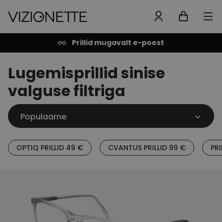
Prillid mugavalt e-poest
Lugemisprillid sinise
valguse filtriga
OPTIQ PRILLID 49 €
CVANTUS PRILLID 99 €
PRI