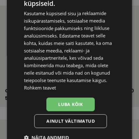
küpsiseid.
Kasutame küpsiseid sisu ja reklaamide
isikupärastamiseks, sotsiaalse meedia
funktsioonide pakkumiseks ning liikluse
analüüsimiseks. Edastame teavet selle
kohta, kuidas meie saiti kasutate, ka oma
sotsiaalse meedia, reklaami- ja
analüüsipartneritele, kes võivad seda
kombineerida muu teabega, mida olete
neile esitanud või mida nad on kogunud
teiepoolse teenuste kasutamise käigus.
Rohkem teavet
CVANTUS SOEC 101 C2
€ 29.00
51-19-145 (M)
LUBA KÕIK
AINULT VÄLTIMATUD
NÄITA ANDMEID