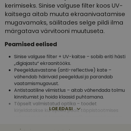
kuud 4
kasutab seda küp
vizionette.ee
kerimiseks. Sinise valguse filter koos UV-
nädalat
külastajate küps
nõusoleku eelist
kaitsega aitab muuta ekraanivaatamise
meeldejätmiseks
vajalik selleks, e
mugavamaks, säilitades selge pildi ilma
Script.com küpsi
bänner korraliku
märgatava värvitooni muutuseta.
töötaks.
csrftoken
vizionette.ee
11
See küpsis on s
Peamised eelised
kuud 4
Pythoni Django
nädalat
veebiarenduspla
See on loodud se
Sinise valguse filter + UV-kaitse – sobib eriti hästi
kaitsta saiti tea
tarkvararünnaku
„digiajastu“ ekraanitööks.
veebivormidele.
Peegeldusvastane (anti-reflective) kate –
vähendab häirivaid peegeldusi ja parandab
vaatamismugavust.
Antistaatiline viimistlus – aitab vähendada tolmu
kinnitumist ja hoida klaasid puhtamana.
_ga
1
See küpsise nimi
Google LLC
aasta
on seotud Google
.vizionette.ee
Täpselt valmistatud optika – toodet
1
Universal
_gcl_au
2 kuud
Selle küpsise on
Google LLC
kuu
Analyticsiga - see
kirjeldatakse kui optiku poolt täppistootmises
4
seadistanud
.vizionette.ee
LOE EDASI
on
nädalat
Doubleclick ja
valmistatut, et tagada korralik nägemisteravus.
märkimisväärne
see annab
värskendus
teavet selle
Kerge ja vastupidav – mugav pikemal kandmisel;
Google'i
kohta, kuidas
sagedamini
kirjeldustes mainitakse kerget kaalu (~23 g) ning
lõppkasutaja