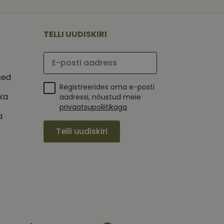
 selle kohta,
ga - see on
mi kohta, mida
tavale
ha.
te kasutajate
kult genereeritud
TELLI UUDISKIRI
seda kasutatakse
 selle kohta,
kampaaniate andmete
mi kohta, mida
ha.
Palun sisesta e-posti aadress
itamiseks.
et teha kindlaks,
sed
posti aadressi
Registreerides oma e-posti
 näiteks reaalajas
ika
aadressi, nõustud meie
privaatsupoliitikaga
a
Telli uudiskiri