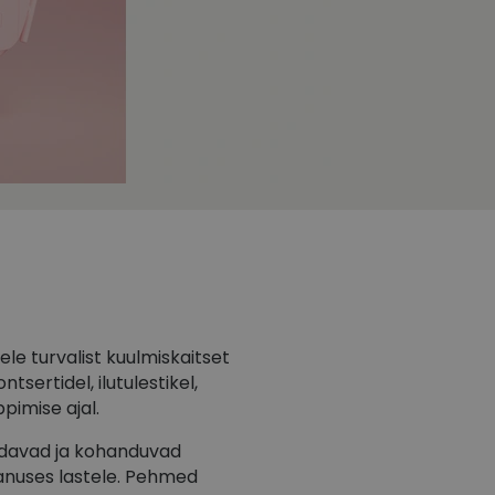
le turvalist kuulmiskaitset
sertidel, ilutulestikel,
ppimise ajal.
ndavad ja kohanduvad
anuses lastele. Pehmed