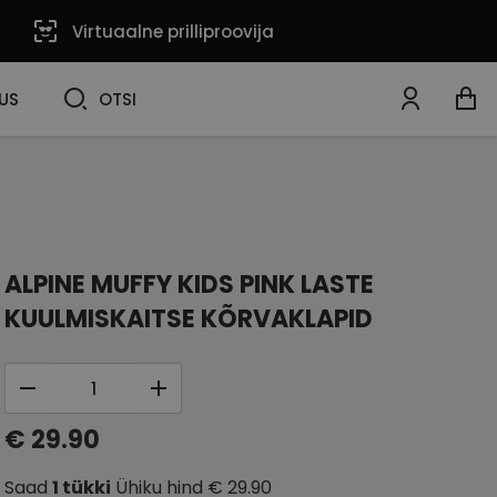
Virtuaalne prilliproovija
OTSI
US
OTSI
ALPINE MUFFY KIDS PINK LASTE
KUULMISKAITSE KÕRVAKLAPID
€ 29.90
Saad
1
tükki
Ühiku hind
€ 29.90