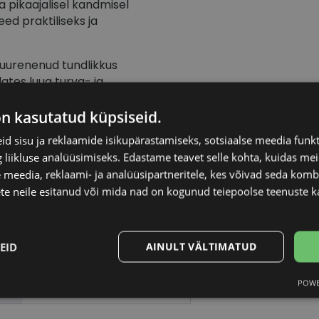
pikaajalisel kandmisel
ed praktiliseks ja
 suurenenud tundlikkus
ates luua turva- ja
on kasutatud küpsiseid.
, vaid aitavad lapsel püsida
d sisu ja reklaamide isikupärastamiseks, sotsiaalse meedia funk
ärtuslik abiline nii
liikluse analüüsimiseks. Edastame teavet selle kohta, kuidas meie
 meedia, reklaami- ja analüüsipartneritele, kes võivad seda kom
elli võrra.
te neile esitanud või mida nad on kogunud teiepoolse teenuste k
EID
AINULT VÄLTIMATUD
ALPINE
POWE
Statistika
Turustamine