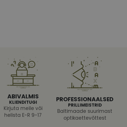
htedel navigeerimine
tajate küpsiste
 selleks, et Cookie-
latvormiga. See on
arünnakute eest
ABIVALMIS
PROFESSIONAALSED
KLIENDITUGI
PRILLIMEISTRID
Kirjuta meile või
Baltimaade suurimast
helista E-R 9-17
optikaettevõttest