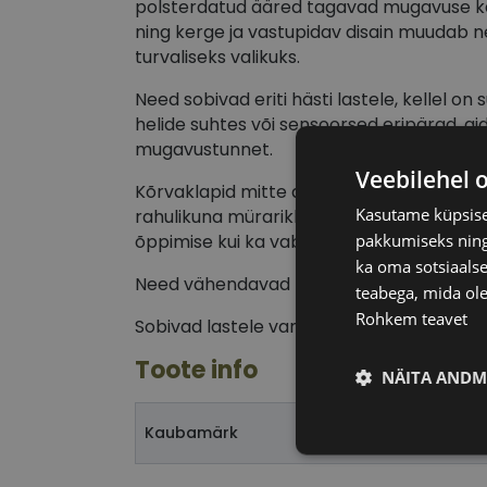
polsterdatud ääred tagavad mugavuse ka 
ning kerge ja vastupidav disain muudab ne
turvaliseks valikuks.
Need sobivad eriti hästi lastele, kellel on
helide suhtes või sensoorsed eripärad, aid
mugavustunnet.
Veebilehel 
Kõrvaklapid mitte ainult ei kaitse kuulmist
Kasutame küpsisei
rahulikuna mürarikkas keskkonnas, olles vä
pakkumiseks ning 
õppimise kui ka vaba aja tegevuste ajal.
ka oma sotsiaalse
Need vähendavad mürataset kuni 25 detsib
teabega, mida ole
Rohkem teavet
Sobivad lastele vanuses 5 kuni 16 aastat.
Toote info
NÄITA ANDM
Kaubamärk
Vajalik