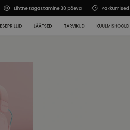
Lihtne tagastamine 30 päeva
Pakkumised
ESEPRILLID
LÄÄTSED
TARVIKUD
KUULMISHOOLD