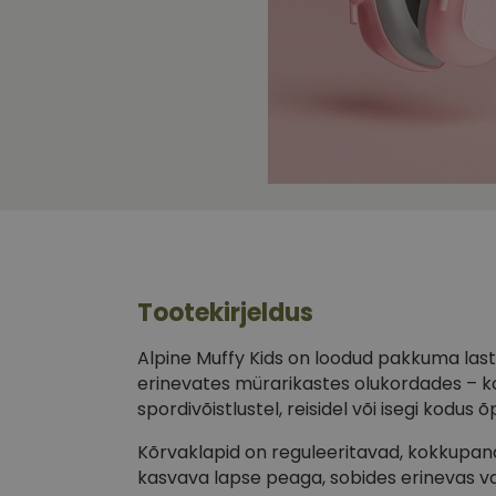
Tootekirjeldus
Alpine Muffy Kids on loodud pakkuma laste
erinevates mürarikastes olukordades – kont
spordivõistlustel, reisidel või isegi kodus õ
Kõrvaklapid on reguleeritavad, kokkupa
kasvava lapse peaga, sobides erinevas v