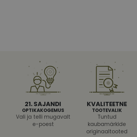
Vajalikud küpsised 
ja juurdepääsu saidi 
Nimi
shipping_country
CookieScriptConse
csrftoken
21. SAJANDI
KVALITEETNE
OPTIKAKOGEMUS
TOOTEVALIK
Vali ja telli mugavalt
Tuntud
e-poest
kaubamärkide
Pakk
Nimi
Nimi
originaaltooted
Dom