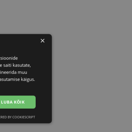
×
tsioonide
 saiti kasutate,
bineerida muu
asutamise käigus.
LUBA KÕIK
RED BY COOKIESCRIPT
Eelistused