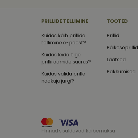
_ga
_gcl_au
Goog
.vizi
PRILLIDE TELLIMINE
TOOTED
IDE
Goog
.doub
Kuidas käib prillide
Prillid
_ga_VQ82NFQ41G
test_cookie
Goog
tellimine e-poest?
.doub
Päikeseprilli
__kla_id
_fbp
Meta
Kuidas leida õige
Inc.
Läätsed
prilliraamide suurus?
.vizi
Pakkumised
Kuidas valida prille
näokuju järgi?
Hinnad sisaldavad käibemaksu