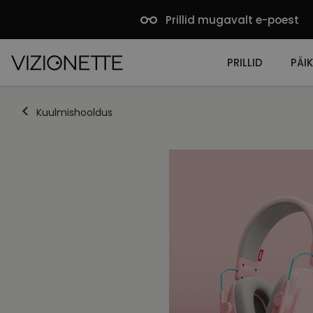
Prillid mugavalt e-poest
PRILLID
PÄIK
Kuulmishooldus