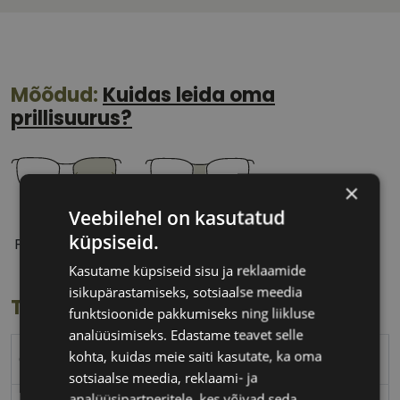
Mõõdud:
Kuidas leida oma
prillisuurus?
×
Veebilehel on kasutatud
53 mm
18 mm
küpsiseid.
Prilliläätse laius
Ninavahe laius
(mm)
(mm)
Kasutame küpsiseid sisu ja reklaamide
isikupärastamiseks, sotsiaalse meedia
Toote info
funktsioonide pakkumiseks ning liikluse
analüüsimiseks. Edastame teavet selle
kohta, kuidas meie saiti kasutate, ka oma
CVANTUS
sotsiaalse meedia, reklaami- ja
analüüsipartneritele, kes võivad seda