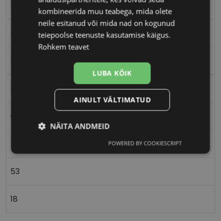
53-18
kombineerida muu teabega, mida olete
neile esitanud või mida nad on kogunud
M
teiepoolse teenuste kasutamise käigus.
Rohkem teavet
lilac
LUBA KÕIK
Plast
AINULT VÄLTIMATUD
Ovaalne/ümar
NÄITA ANDMEID
Meestele
POWERED BY COOKIESCRIPT
Vajalik
Statistika
Turustamine
53
Eelistused
18