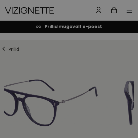
Prillid mugavalt e-poest
Prillid