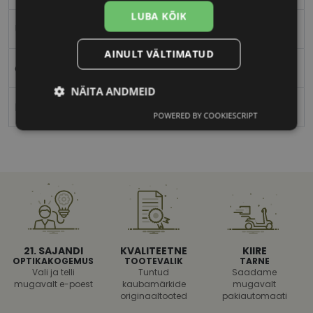
LUBA KÕIK
Unisex
AINULT VÄLTIMATUD
c2
NÄITA ANDMEID
M
POWERED BY COOKIESCRIPT
Vajalik
Statistika
Turustamine
Eelistused
21. SAJANDI
KVALITEETNE
KIIRE
OPTIKAKOGEMUS
TOOTEVALIK
TARNE
Vali ja telli
Tuntud
Saadame
Vajalik
Statistika
Turustamine
mugavalt e-poest
kaubamärkide
mugavalt
Eelistused
originaaltooted
pakiautomaati