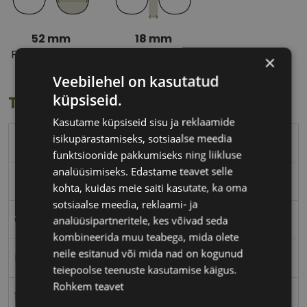
52 mm
18 mm
Prilliläätse laius
Ninavahe laius
×
(mm)
(mm)
Veebilehel on kasutatud
küpsiseid.
Toote info
Kasutame küpsiseid sisu ja reklaamide
isikupärastamiseks, sotsiaalse meedia
52
funktsioonide pakkumiseks ning liikluse
analüüsimiseks. Edastame teavet selle
52-18
kohta, kuidas meie saiti kasutate, ka oma
sotsiaalse meedia, reklaami- ja
CVANTUS RE
analüüsipartneritele, kes võivad seda
kombineerida muu teabega, mida olete
neile esitanud või mida nad on kogunud
Metall
teiepoolse teenuste kasutamise käigus.
Rohkem teavet
18