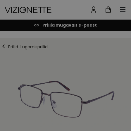
Prillid mugavalt e-poest
Prillid
Lugemisprillid