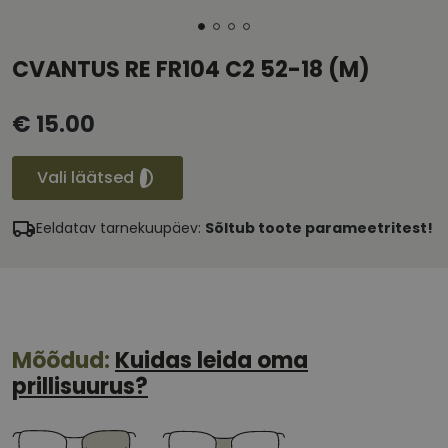
CVANTUS RE FR104 C2 52-18 (M)
€ 15.00
Vali läätsed
Eeldatav tarnekuupäev:
Sõltub toote parameetritest!
Mõõdud:
Kuidas leida oma
prillisuurus?