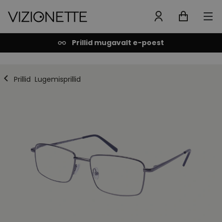
Prillid mugavalt e-poest
Prillid
Lugemisprillid