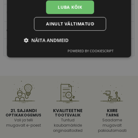
LUBA KÕIK
Unisex
AINULT VÄLTIMATUD
c4
NÄITA ANDMEID
M
POWERED BY COOKIESCRIPT
Vajalik
Statistika
Turustamine
Eelistused
21. SAJANDI
KVALITEETNE
KIIRE
OPTIKAKOGEMUS
TOOTEVALIK
TARNE
Vali ja telli
Tuntud
Saadame
Vajalik
Statistika
Turustamine
mugavalt e-poest
kaubamärkide
mugavalt
Eelistused
originaaltooted
pakiautomaati