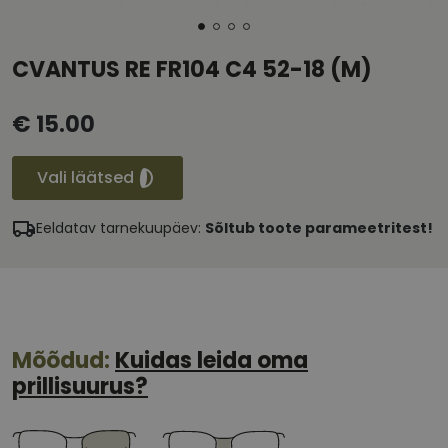
CVANTUS RE FR104 C4 52-18 (M)
€ 15.00
Vali läätsed
Eeldatav tarnekuupäev:
Sõltub toote parameetritest!
Mõõdud:
Kuidas leida oma
prillisuurus?