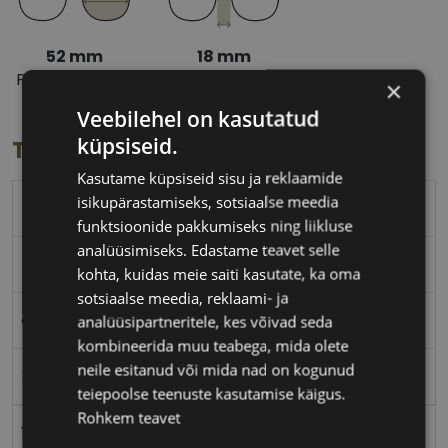
52 mm
18 mm
Prilliläätse laius
Ninavahe laius
×
(mm)
(mm)
Veebilehel on kasutatud
küpsiseid.
Toote info
Kasutame küpsiseid sisu ja reklaamide
isikupärastamiseks, sotsiaalse meedia
52
funktsioonide pakkumiseks ning liikluse
analüüsimiseks. Edastame teavet selle
52-18
kohta, kuidas meie saiti kasutate, ka oma
sotsiaalse meedia, reklaami- ja
CVANTUS RE
analüüsipartneritele, kes võivad seda
kombineerida muu teabega, mida olete
neile esitanud või mida nad on kogunud
Metall
teiepoolse teenuste kasutamise käigus.
Rohkem teavet
18