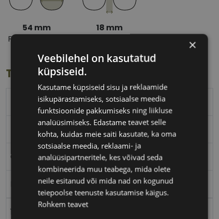
54 mm
18 mm
Prilliläätse laius
Ninavahe laius
×
(mm)
(mm)
Veebilehel on kasutatud
küpsiseid.
Toote info
Kasutame küpsiseid sisu ja reklaamide
isikupärastamiseks, sotsiaalse meedia
54
funktsioonide pakkumiseks ning liikluse
analüüsimiseks. Edastame teavet selle
54-18
kohta, kuidas meie saiti kasutate, ka oma
sotsiaalse meedia, reklaami- ja
CVANTUS RE
analüüsipartneritele, kes võivad seda
kombineerida muu teabega, mida olete
neile esitanud või mida nad on kogunud
Plast
teiepoolse teenuste kasutamise käigus.
Rohkem teavet
18