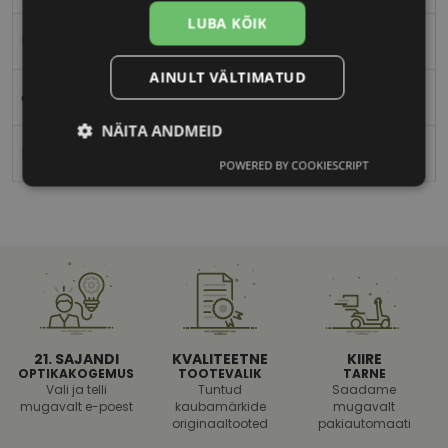
LUBA KÕIK
Unisex
AINULT VÄLTIMATUD
c4
NÄITA ANDMEID
M
POWERED BY COOKIESCRIPT
Vajalik
Statistika
Turustamine
Eelistused
21. SAJANDI
KVALITEETNE
KIIRE
OPTIKAKOGEMUS
TOOTEVALIK
TARNE
Vali ja telli
Tuntud
Saadame
Vajalik
Statistika
Turustamine
mugavalt e-poest
kaubamärkide
mugavalt
Eelistused
originaaltooted
pakiautomaati