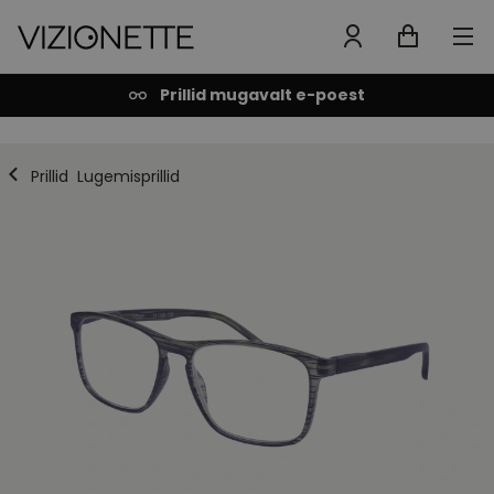
Prillid mugavalt e-poest
Prillid
Lugemisprillid