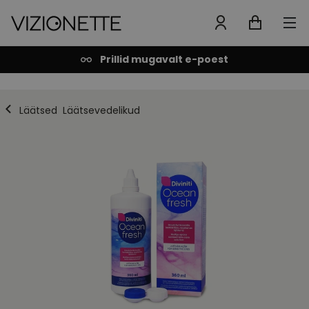
Prillid mugavalt e-poest
Läätsed
Läätsevedelikud