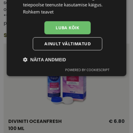
soovitatav konsulteerida silmaarsti või
teiepoolse teenuste kasutamise käigus.
optometristiga.
Rohkem teavet
** Avatud pakend tuleb kasutada 3 kuu jooksul –
pärast seda tuleb ülejääk ära visata.
LUBA KÕIK
seotud toode
AINULT VÄLTIMATUD
NÄITA ANDMEID
POWERED BY COOKIESCRIPT
Vajalik
Statistika
Turustamine
Eelistused
DIVINITI OCEANFRESH
€ 6.80
100 ML