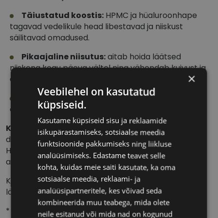
Täiustatud koostis:
HPMC ja hüaluroonhape
tagavad vedelikule head libestavad ja niiskust
säilitavad omadused.
Pikaajaline niisutus:
aitab hoida läätsed
niiskena kogu päeva vältel ning vähendab kuivust ja
×
ebamugavust.
Veebilehel on kasutatud
Sobib tundlikele silmadele:
koostis on loodud
küpsiseid.
arvestades ka kõige tundlikumaid silmi.
Kasutame küpsiseid sisu ja reklaamide
Koostis:
Polyhexamethylene biguanide 0.0002%,
isikupärastamiseks, sotsiaalse meedia
disodium edetate 0.01%, sodium hyaluronate 0.025%,
funktsioonide pakkumiseks ning liikluse
HPMC 0.04%, tsitraatpuhver, puhastatud vesi ja
analüüsimiseks. Edastame teavet selle
abiained.
kohta, kuidas meie saiti kasutate, ka oma
sotsiaalse meedia, reklaami- ja
Komplekt sisaldab läätsevedelikku ja
analüüsipartneritele, kes võivad seda
läätsekonteinerit.
kombineerida muu teabega, mida olete
* Enne uue läätsehooldusvedeliku kasutamist on
neile esitanud või mida nad on kogunud