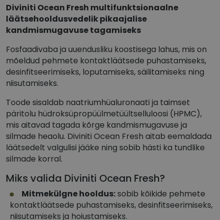
Diviniti Ocean Fresh multifunktsionaalne
läätsehooldusvedelik pikaajalise
kandmismugavuse tagamiseks
Fosfaadivaba ja uuendusliku koostisega lahus, mis on
mõeldud pehmete kontaktläätsede puhastamiseks,
desinfitseerimiseks, loputamiseks, säilitamiseks ning
niisutamiseks.
Toode sisaldab naatriumhüaluronaati ja taimset
päritolu hüdroksüpropüülmetüültselluloosi (HPMC),
mis aitavad tagada kõrge kandmismugavuse ja
silmade heaolu. Diviniti Ocean Fresh aitab eemaldada
läätsedelt valgulisi jääke ning sobib hästi ka tundlike
silmade korral.
Miks valida Diviniti Ocean Fresh?
Mitmekülgne hooldus:
sobib kõikide pehmete
kontaktläätsede puhastamiseks, desinfitseerimiseks,
niisutamiseks ja hoiustamiseks.