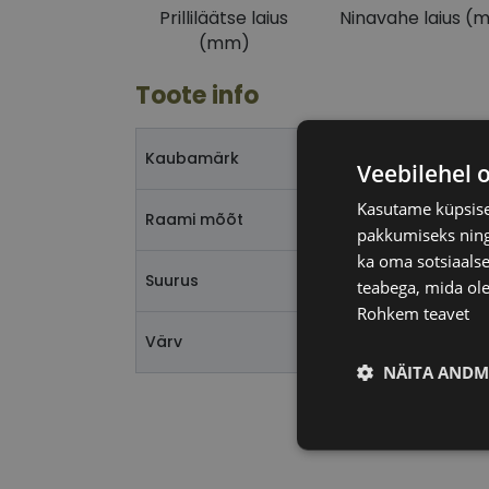
Prilliläätse laius
Ninavahe laius (
(mm)
Toote info
ARMANI E
Kaubamärk
Veebilehel 
Kasutame küpsisei
53-18
Raami mõõt
pakkumiseks ning 
ka oma sotsiaalse
M
Suurus
teabega, mida ole
Rohkem teavet
blk/yellow
Värv
NÄITA ANDM
Vajalik