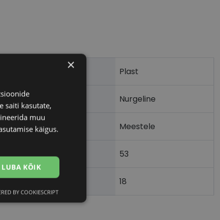
×
Plast
tsioonide
Nurgeline
 saiti kasutate,
bineerida muu
Meestele
asutamise käigus.
53
m)
LUBA KÕIK
18
)
RED BY COOKIESCRIPT
Eelistused