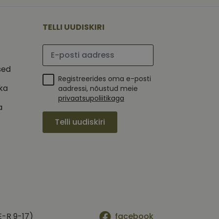
 selle kohta,
ga - see on
mi kohta, mida
tavale
ha.
te kasutajate
kult genereeritud
TELLI UUDISKIRI
seda kasutatakse
 selle kohta,
kampaaniate andmete
mi kohta, mida
ha.
Palun sisesta e-posti aadress
itamiseks.
et teha kindlaks,
sed
Registreerides oma e-posti
posti aadressi
 näiteks reaalajas
ika
aadressi, nõustud meie
privaatsupoliitikaga
a
Telli uudiskiri
E-R 9-17)
facebook