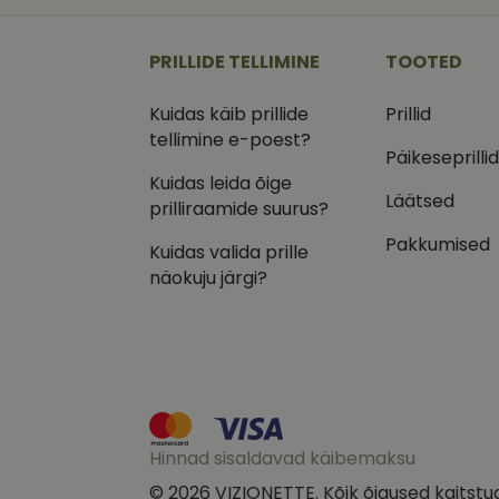
_ga
_gcl_au
Goog
.vizi
PRILLIDE TELLIMINE
TOOTED
IDE
Goog
.doub
Kuidas käib prillide
Prillid
_ga_VQ82NFQ41G
tellimine e-poest?
test_cookie
Goog
.doub
Päikeseprilli
Kuidas leida õige
__kla_id
_fbp
Meta
Läätsed
Inc.
prilliraamide suurus?
.vizi
Pakkumised
Kuidas valida prille
näokuju järgi?
Hinnad sisaldavad käibemaksu
© 2026 VIZIONETTE. Kõik õigused kaitstu