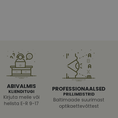
htedel navigeerimine
tajate küpsiste
 selleks, et Cookie-
latvormiga. See on
ABIVALMIS
arünnakute eest
PROFESSIONAALSED
KLIENDITUGI
PRILLIMEISTRID
Kirjuta meile või
Baltimaade suurimast
helista E-R 9-17
optikaettevõttest