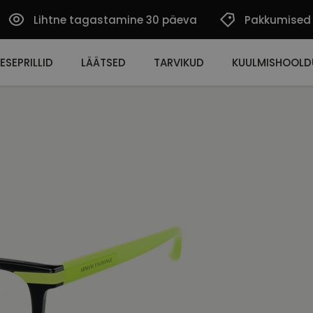
Lihtne tagastamine 30 päeva
Pakkumised
ESEPRILLID
LÄÄTSED
TARVIKUD
KUULMISHOOLD