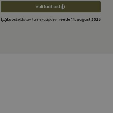
Vali läätsed
Laos
Eeldatav tarnekuupäev:
reede 14. august 2026