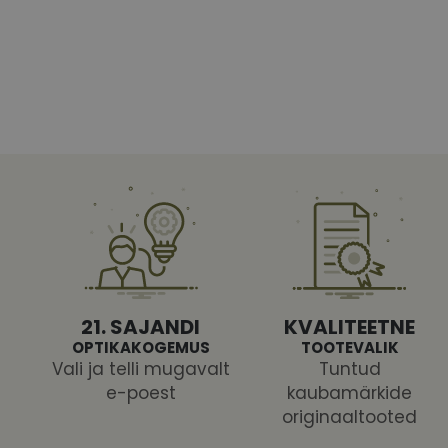
Vajalikud küpsised 
ja juurdepääsu saidi 
Nimi
shipping_country
CookieScriptConse
csrftoken
21. SAJANDI
KVALITEETNE
OPTIKAKOGEMUS
TOOTEVALIK
Vali ja telli mugavalt
Tuntud
e-poest
kaubamärkide
Pakk
originaaltooted
Nimi
Nimi
Dom