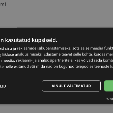
mm)
XCHANGE
Raami materjal
on kasutatud küpsiseid.
d sisu ja reklaamide isikupärastamiseks, sotsiaalse meedia funk
Raami kuju
liikluse analüüsimiseks. Edastame teavet selle kohta, kuidas meie
 meedia, reklaami- ja analüüsipartneritele, kes võivad seda kom
Kliendirühm
te neile esitanud või mida nad on kogunud teiepoolse teenuste k
Prilliläätse laius (m
EID
AINULT VÄLTIMATUD
Ninavahe laius (mm
POWE
Statistika
Turustamine