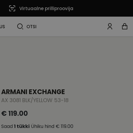
Virtuaalne prilliproovija
OTSI
US
OTSI
ARMANI EXCHANGE
AX 3081 BLK/YELLOW 53-18
€ 119.00
Saad
1
tükki
Ühiku hind
€ 119.00