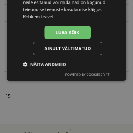
neile esitanud või mida nad on kogunud
teiepoolse teenuste kasutamise käigus.
blue
Rohkem teavet
Plast
LUBA KÕIK
Ristkülik
AINULT VÄLTIMATUD
Naistele
NÄITA ANDMEID
POWERED BY COOKIESCRIPT
Vajalik
Statistika
Turustamine
55
15
Eelistused