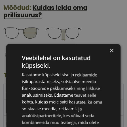
Mõõdud:
Kuidas leida oma
prillisuurus?
55 mm
15 mm
×
Prilliläätse laius
Ninavahe laius
Veebilehel on kasutatud
(mm)
(mm)
küpsiseid.
Toote info
Kasutame küpsiseid sisu ja reklaamide
isikupärastamiseks, sotsiaalse meedia
funktsioonide pakkumiseks ning liikluse
GUESS
analüüsimiseks. Edastame teavet selle
kohta, kuidas meie saiti kasutate, ka oma
55-15
sotsiaalse meedia, reklaami- ja
analüüsipartneritele, kes võivad seda
kombineerida muu teabega, mida olete
M