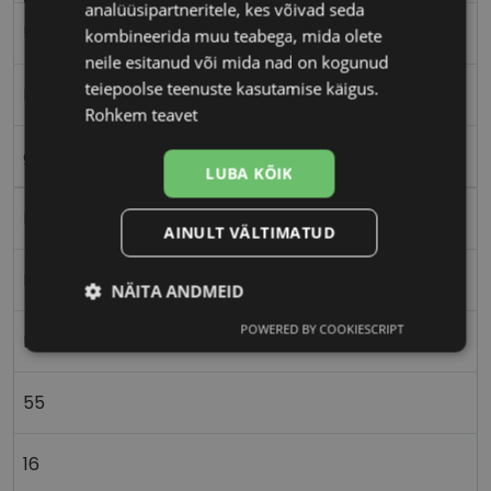
analüüsipartneritele, kes võivad seda
55-16
kombineerida muu teabega, mida olete
neile esitanud või mida nad on kogunud
teiepoolse teenuste kasutamise käigus.
M
Rohkem teavet
gun brd
LUBA KÕIK
Metall
AINULT VÄLTIMATUD
Ristkülik
NÄITA ANDMEID
POWERED BY COOKIESCRIPT
Vajalik
Statistika
Turustamine
Naistele
55
Eelistused
16