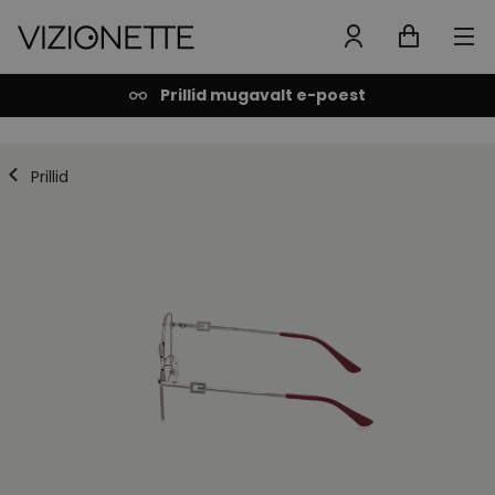
Prillid mugavalt e-poest
Prillid