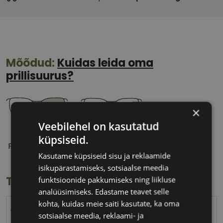
Mõõdud:
Kuidas leida oma
prillisuurus?
×
Veebilehel on kasutatud
55 mm
16 mm
küpsiseid.
Prilliläätse laius
Ninavahe laius
Kasutame küpsiseid sisu ja reklaamide
(mm)
(mm)
isikupärastamiseks, sotsiaalse meedia
Toote info
funktsioonide pakkumiseks ning liikluse
analüüsimiseks. Edastame teavet selle
kohta, kuidas meie saiti kasutate, ka oma
GUESS
sotsiaalse meedia, reklaami- ja