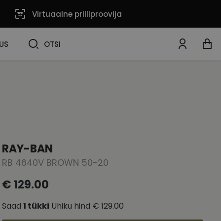
Virtuaalne prilliproovija
OTSI
US
OTSI
RAY-BAN
RB 4640V BROWN 50-20
€ 129.00
Saad
1
tükki
Ühiku hind
€ 129.00