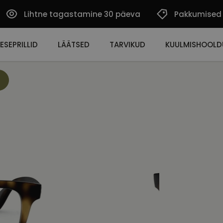
Lihtne tagastamine 30 päeva
Pakkumised
ESEPRILLID
LÄÄTSED
TARVIKUD
KUULMISHOOLD