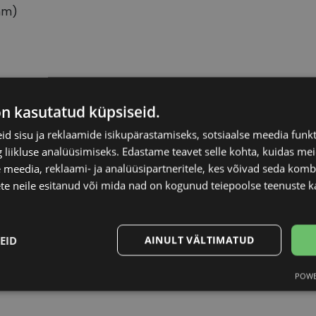
mm)
RAY-BAN
Raami materjal
on kasutatud küpsiseid.
d sisu ja reklaamide isikupärastamiseks, sotsiaalse meedia funk
50-20
Raami kuju
liikluse analüüsimiseks. Edastame teavet selle kohta, kuidas meie
 meedia, reklaami- ja analüüsipartneritele, kes võivad seda kom
M
Kliendirühm
te neile esitanud või mida nad on kogunud teiepoolse teenuste k
brown
Prilliläätse laius (m
EID
AINULT VÄLTIMATUD
Ninavahe laius (mm
POWE
Statistika
Turustamine