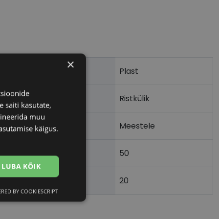
×
Plast
tsioonide
Ristkülik
 saiti kasutate,
bineerida muu
Meestele
asutamise käigus.
50
m)
LUBA KÕIK
20
)
RED BY COOKIESCRIPT
Eelistused