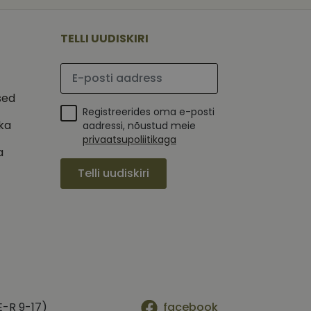
 selle kohta,
ga - see on
mi kohta, mida
tavale
ha.
te kasutajate
kult genereeritud
TELLI UUDISKIRI
seda kasutatakse
 selle kohta,
kampaaniate andmete
mi kohta, mida
ha.
Palun sisesta e-posti aadress
itamiseks.
et teha kindlaks,
sed
Registreerides oma e-posti
posti aadressi
 näiteks reaalajas
ika
aadressi, nõustud meie
privaatsupoliitikaga
a
Telli uudiskiri
E-R 9-17)
facebook