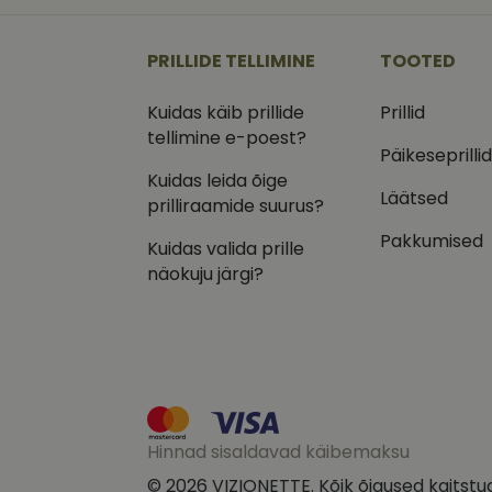
_ga
_gcl_au
Goog
.vizi
PRILLIDE TELLIMINE
TOOTED
IDE
Goog
.doub
Kuidas käib prillide
Prillid
_ga_VQ82NFQ41G
tellimine e-poest?
test_cookie
Goog
.doub
Päikeseprilli
Kuidas leida õige
__kla_id
_fbp
Meta
Läätsed
Inc.
prilliraamide suurus?
.vizi
Pakkumised
Kuidas valida prille
näokuju järgi?
Hinnad sisaldavad käibemaksu
© 2026 VIZIONETTE. Kõik õigused kaitstu