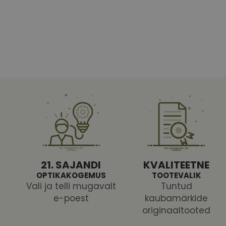
Vajalikud küpsised 
ja juurdepääsu saidi 
Nimi
shipping_country
CookieScriptConse
csrftoken
21. SAJANDI
KVALITEETNE
OPTIKAKOGEMUS
TOOTEVALIK
Vali ja telli mugavalt
Tuntud
e-poest
kaubamärkide
Pakk
originaaltooted
Nimi
Nimi
Dom