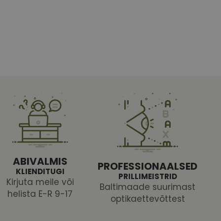
htedel navigeerimine
tajate küpsiste
 selleks, et Cookie-
latvormiga. See on
ABIVALMIS
arünnakute eest
PROFESSIONAALSED
KLIENDITUGI
PRILLIMEISTRID
Kirjuta meile või
Baltimaade suurimast
helista E-R 9-17
optikaettevõttest