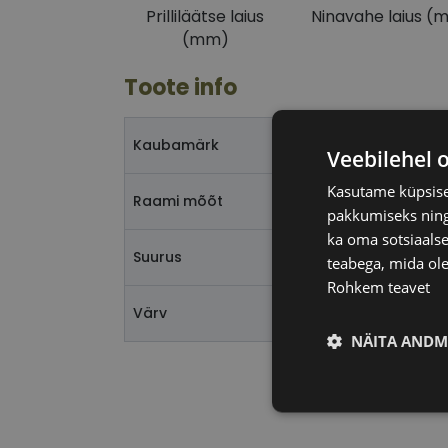
Prilliläätse laius
Ninavahe laius (
(mm)
Toote info
Kaubamärk
Veebilehel 
Kasutame küpsisei
Raami mõõt
pakkumiseks ning 
ka oma sotsiaalse
Suurus
teabega, mida ole
Rohkem teavet
Värv
NÄITA ANDM
Vajalik