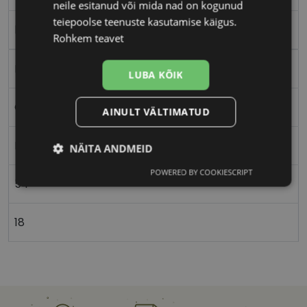
neile esitanud või mida nad on kogunud
teiepoolse teenuste kasutamise käigus.
black
Rohkem teavet
Plast
LUBA KÕIK
Ovaalne/ümar
AINULT VÄLTIMATUD
Naistele
NÄITA ANDMEID
POWERED BY COOKIESCRIPT
Vajalik
Statistika
Turustamine
54
18
Eelistused