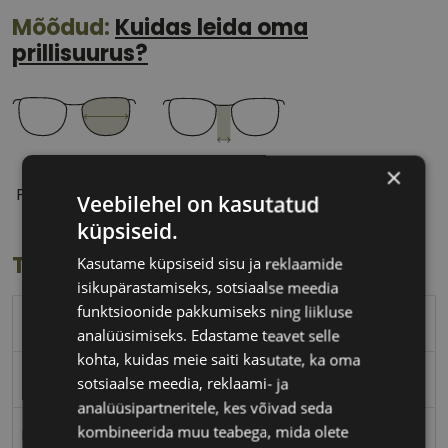
Mõõdud:
Kuidas leida oma
prillisuurus?
54 mm
18 mm
×
Prilliläätse laius
Ninavahe laius
Veebilehel on kasutatud
(mm)
(mm)
küpsiseid.
Toote info
Kasutame küpsiseid sisu ja reklaamide
isikupärastamiseks, sotsiaalse meedia
funktsioonide pakkumiseks ning liikluse
RAY-BAN
analüüsimiseks. Edastame teavet selle
kohta, kuidas meie saiti kasutate, ka oma
54-18
sotsiaalse meedia, reklaami- ja
analüüsipartneritele, kes võivad seda
kombineerida muu teabega, mida olete
M