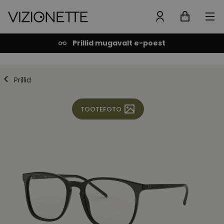
Prillid mugavalt e-poest
Prillid
TOOTEFOTO