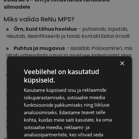
silmadele
Miks valida ReNu MPS?
Õrn, kuid tõhus hooldus
– puhastab, loputab,
niisutab, desinfitseerib ja hoiab kontaktläätsi õrnalt.
Puhtus ja mugavus
– sisaldab Poloxamine’i, mis
aitab vähendada rasva ja mustuse ladestumist ning
×
parandab läätsede niiskustaset.
Veebilehel on kasutatud
Tõhus desinfitseerimine
– sisaldab Dymed®-i,
küpsiseid.
mis hävitab läätsedel olevad mikroorganismid.
Kasutame küpsiseid sisu ja reklaamide
Optimaalne niisutus
– aitab hoida läätsed
isikupärastamiseks, sotsiaalse meedia
niisutatuna, vähendab ladestuste teket ning tagab
funktsioonide pakkumiseks ning liikluse
selge ja terava nägemise.
analüüsimiseks. Edastame teavet selle
kohta, kuidas meie saiti kasutate, ka oma
Sobib kõikidele pehmetele läätsedele
–
sotsiaalse meedia, reklaami- ja
sealhulgas silikoonhüdrogeelläätsedele.
analüüsipartneritele, kes võivad seda