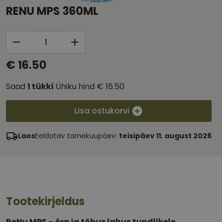
RENU MPS 360ML
€ 16.50
Saad
1
tükki
Ühiku hind
€ 16.50
Lisa ostukorvi
Laos
Eeldatav tarnekuupäev:
teisipäev 11. august 2026
Tootekirjeldus
ReNu MPS – õrn ja tõhus lahus tundlikele