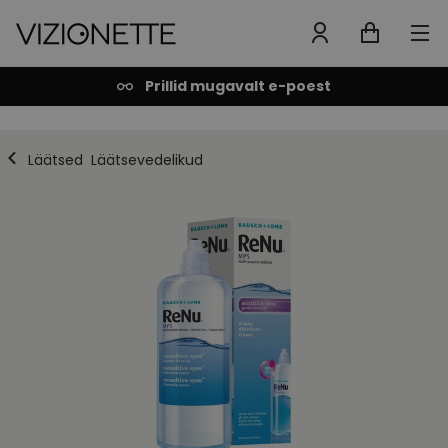
Prillid mugavalt e-poest
Läätsed
Läätsevedelikud