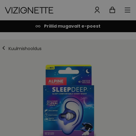
Prillid mugavalt e-poest
Kuulmishooldus