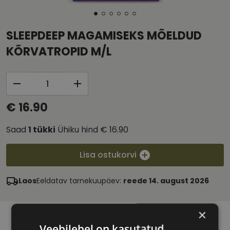
SLEEPDEEP MAGAMISEKS MÕELDUD
KÕRVATROPID M/L
€ 16.90
Saad
1
tükki
Ühiku hind
€ 16.90
Lisa ostukorvi
Laos
Eeldatav tarnekuupäev:
reede 14. august 2026
×
Veebilehel on kasutatud