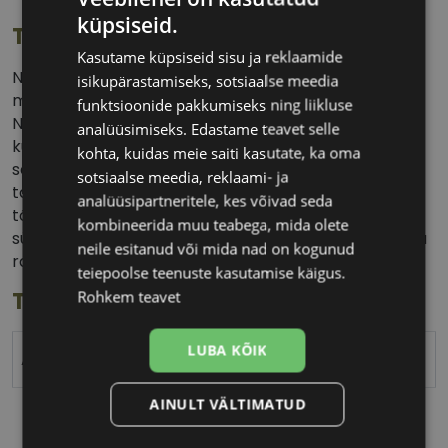
küpsiseid.
Tootekirjeldus
Kasutame küpsiseid sisu ja reklaamide
Nautige tõelist öörahu SleepDeep kõrvatropidega,
isikupärastamiseks, sotsiaalse meedia
mis on loodud mugavaks ja kvaliteetseks uneks.
funktsioonide pakkumiseks ning liikluse
Nende eriline ovaalne 3D-kuju kohandub loomulikult
analüüsimiseks. Edastame teavet selle
kuulmekäiguga ja püsib kindlalt paigal olenemata
kohta, kuidas meie saiti kasutate, ka oma
sellest, kas magate külili, selili või kõhuli. SleepDeep
sotsiaalse meedia, reklaami- ja
tagab kuni 27 dB mürasummutuse, vähendades
analüüsipartneritele, kes võivad seda
tõhusalt ümbritsevat müra ja norskamist. Heli neelav
kombineerida muu teabega, mida olete
südamik suurendab kaitset, aidates nautida vaikust ja
neile esitanud või mida nad on kogunud
rahulikku und kogu öö vältel.
teiepoolse teenuste kasutamise käigus.
Toote info
Rohkem teavet
LUBA KÕIK
ALPINE
AINULT VÄLTIMATUD