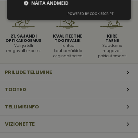
NÄITA ANDMEID
POWERED BY COOKIESCRIPT
Vajalik
Statistika
Turustamine
21. SAJANDI
KVALITEETNE
KIIRE
Eelistused
OPTIKAKOGEMUS
TOOTEVALIK
TARNE
Vali ja telli
Tuntud
Saadame
mugavalt e-poest
kaubamärkide
mugavalt
originaaltooted
pakiautomaati
PRILLIDE TELLIMINE
Vajalik
Statistika
Turustamine
TOOTED
Eelistused
Vajalikud küpsised aitavad parandada kodulehe
TELLIMISINFO
kasutamismugavust, võimaldades põhifunktsioone
nagu lehtedel navigeerimine ja juurdepääsu saidi
kaitstud aladele. Koduleht ei tööta ilma nende
VIZIONETTE
küpsisteta korralikult.
shipping_country
vizionette.ee
1 aasta