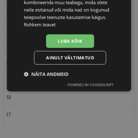
kombineerida muu teabega, mida olete
neile esitanud või mida nad on kogunud
S
teiepoolse teenuste kasutamise käigus.
Rohkem teavet
brn/gd
LUBA KÕIK
Metall
AINULT VÄLTIMATUD
Ovaalne/ümar
NÄITA ANDMEID
Naistele
POWERED BY COOKIESCRIPT
Vajalik
Statistika
Turustamine
51
Eelistused
17