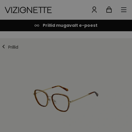
Prillid mugavalt e-poest
Prillid