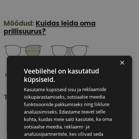
Mõõdud:
Kuidas leida oma
prillisuurus?
×
51 mm
17 mm
Veebilehel on kasutatud
Prilliläätse laius
Ninavahe laius
küpsiseid.
(mm)
(mm)
Kasutame küpsiseid sisu ja reklaamide
Toote info
isikupärastamiseks, sotsiaalse meedia
funktsioonide pakkumiseks ning liikluse
analüüsimiseks. Edastame teavet selle
TED BAKER
kohta, kuidas meie saiti kasutate, ka oma
sotsiaalse meedia, reklaami- ja
51-17
analüüsipartneritele, kes võivad seda