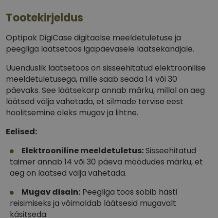
Tootekirjeldus
Optipak DigiCase digitaalse meeldetuletuse ja
peegliga läätsetoos igapäevasele läätsekandjale.
Uuenduslik läätsetoos on sisseehitatud elektroonilise
meeldetuletusega, mille saab seada 14 või 30
päevaks. See läätsekarp annab märku, millal on aeg
läätsed välja vahetada, et silmade tervise eest
hoolitsemine oleks mugav ja lihtne.
Eelised:
Elektrooniline meeldetuletus:
Sisseehitatud
taimer annab 14 või 30 päeva möödudes märku, et
aeg on läätsed välja vahetada.
Mugav disain:
Peegliga toos sobib hästi
reisimiseks ja võimaldab läätsesid mugavalt
käsitseda.