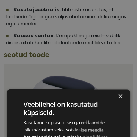
Kasutajasõbralik:
Lihtsasti kasutatav, et
läätsede õigeaegne väljavahetamine oleks mugav
ega ununeks.
Kaasas kantav:
Kompaktne ja reisile sobilik
disain aitab hoolitseda läätsede eest liikvel olles.
seotud toode
×
Veebilehel on kasutatud
küpsiseid.
Kasutame küpsiseid sisu ja reklaamide
isikupärastamiseks, sotsiaalse meedia