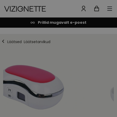
Prillid mugavalt e-poest
Läätsed
Läätsetarvikud