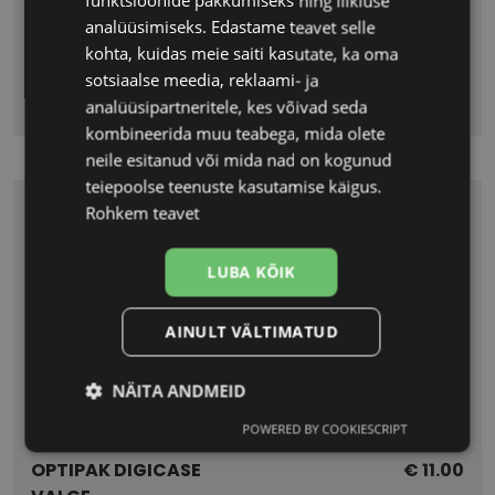
funktsioonide pakkumiseks ning liikluse
OPTIPAK DIGICASE
€ 11.00
analüüsimiseks. Edastame teavet selle
MUST
kohta, kuidas meie saiti kasutate, ka oma
LÄÄTSEKONTEINER +
sotsiaalse meedia, reklaami- ja
TOOS
analüüsipartneritele, kes võivad seda
kombineerida muu teabega, mida olete
neile esitanud või mida nad on kogunud
teiepoolse teenuste kasutamise käigus.
Rohkem teavet
LUBA KÕIK
AINULT VÄLTIMATUD
NÄITA ANDMEID
POWERED BY COOKIESCRIPT
Vajalik
Statistika
Turustamine
OPTIPAK DIGICASE
€ 11.00