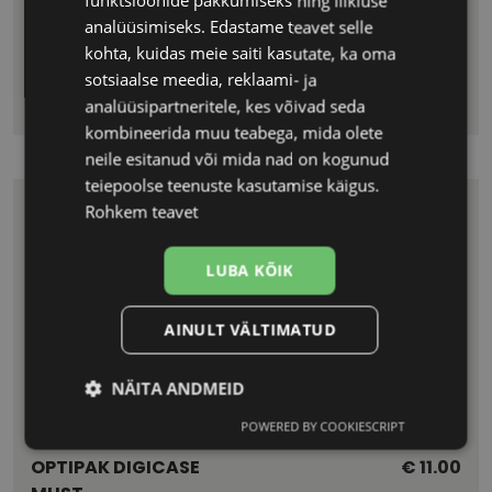
funktsioonide pakkumiseks ning liikluse
OPTIPAK DIGICASE
€ 11.00
analüüsimiseks. Edastame teavet selle
PUNANE
kohta, kuidas meie saiti kasutate, ka oma
LÄÄTSEKONTEINER +
sotsiaalse meedia, reklaami- ja
TOOS
analüüsipartneritele, kes võivad seda
kombineerida muu teabega, mida olete
neile esitanud või mida nad on kogunud
teiepoolse teenuste kasutamise käigus.
Rohkem teavet
LUBA KÕIK
AINULT VÄLTIMATUD
NÄITA ANDMEID
POWERED BY COOKIESCRIPT
Vajalik
Statistika
Turustamine
OPTIPAK DIGICASE
€ 11.00