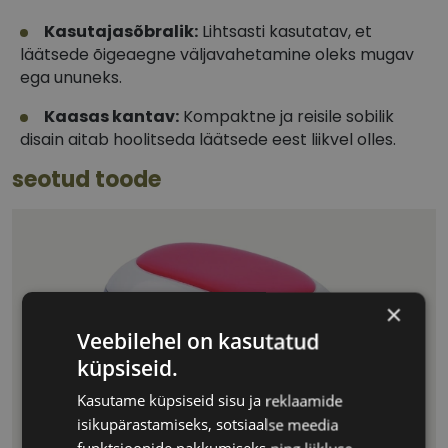
Kasutajasõbralik:
Lihtsasti kasutatav, et
läätsede õigeaegne väljavahetamine oleks mugav
ega ununeks.
Kaasas kantav:
Kompaktne ja reisile sobilik
disain aitab hoolitseda läätsede eest liikvel olles.
seotud toode
×
Veebilehel on kasutatud
küpsiseid.
Kasutame küpsiseid sisu ja reklaamide
isikupärastamiseks, sotsiaalse meedia