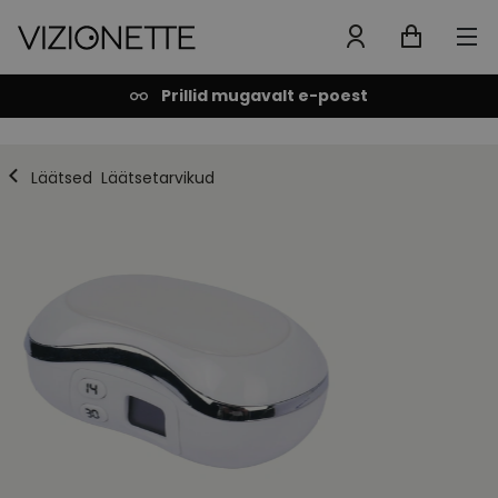
Prillid mugavalt e-poest
Läätsed
Läätsetarvikud