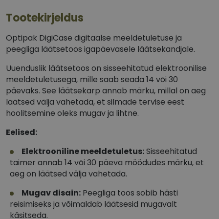
Tootekirjeldus
Optipak DigiCase digitaalse meeldetuletuse ja
peegliga läätsetoos igapäevasele läätsekandjale.
Uuenduslik läätsetoos on sisseehitatud elektroonilise
meeldetuletusega, mille saab seada 14 või 30
päevaks. See läätsekarp annab märku, millal on aeg
läätsed välja vahetada, et silmade tervise eest
hoolitsemine oleks mugav ja lihtne.
Eelised:
Elektrooniline meeldetuletus:
Sisseehitatud
taimer annab 14 või 30 päeva möödudes märku, et
aeg on läätsed välja vahetada.
Mugav disain:
Peegliga toos sobib hästi
reisimiseks ja võimaldab läätsesid mugavalt
käsitseda.