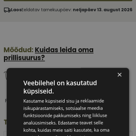
Laos
Eeldatav tarnekuupäev:
neljapäev 13. august 2026
Mõõdud:
Kuidas leida oma
prillisuurus?
×
Veebilehel on kasutatud
küpsiseid.
52 mm
20 mm
Prilliläätse laius
Ninavahe laius
Kasutame küpsiseid sisu ja reklaamide
(mm)
(mm)
isikupärastamiseks, sotsiaalse meedia
funktsioonide pakkumiseks ning liikluse
Toote info
analüüsimiseks. Edastame teavet selle
kohta, kuidas meie saiti kasutate, ka oma