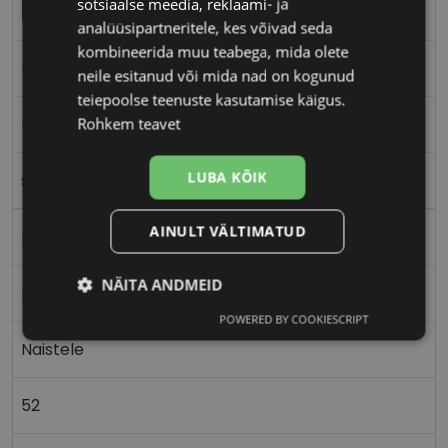
sotsiaalse meedia, reklaami- ja
ECLAT
analüüsipartneritele, kes võivad seda
kombineerida muu teabega, mida olete
52-20
neile esitanud või mida nad on kogunud
teiepoolse teenuste kasutamise käigus.
M
Rohkem teavet
LUBA KÕIK
sil/gn/red
AINULT VÄLTIMATUD
Metall
NÄITA ANDMEID
Ristkülik
POWERED BY COOKIESCRIPT
Vajalik
Statistika
Turustamine
Naistele
52
Eelistused