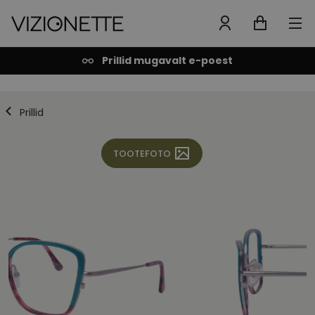
Prillid mugavalt e-poest
Prillid
TOOTEFOTO