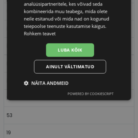
analüüsipartneritele, kes võivad seda
kombineerida muu teabega, mida olete
53-19
neile esitanud või mida nad on kogunud
teiepoolse teenuste kasutamise käigus.
M
Rohkem teavet
black
LUBA KÕIK
Plast
AINULT VÄLTIMATUD
Ristkülik
NÄITA ANDMEID
POWERED BY COOKIESCRIPT
Vajalik
Statistika
Turustamine
Naistele
53
Eelistused
19