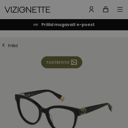
Prillid mugavalt e-poest
Prillid
TOOTEFOTO