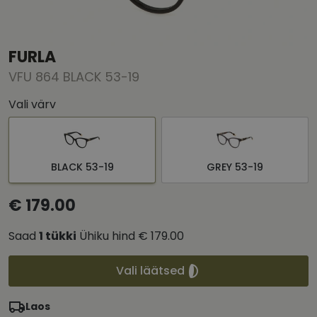
FURLA
VFU 864 BLACK 53-19
Vali värv
BLACK 53-19
GREY 53-19
€ 179.00
Saad
1
tükki
Ühiku hind
€ 179.00
Vali läätsed
Laos