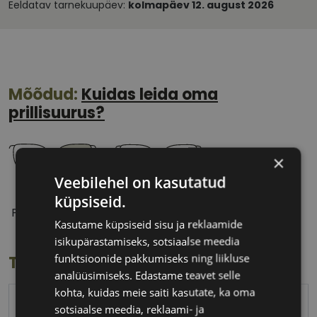
Eeldatav tarnekuupäev:
kolmapäev 12. august 2026
Mõõdud:
Kuidas leida oma
prillisuurus?
×
Veebilehel on kasutatud
53 mm
19 mm
küpsiseid.
Prilliläätse laius
Ninavahe laius
Kasutame küpsiseid sisu ja reklaamide
(mm)
(mm)
isikupärastamiseks, sotsiaalse meedia
funktsioonide pakkumiseks ning liikluse
Toote info
analüüsimiseks. Edastame teavet selle
kohta, kuidas meie saiti kasutate, ka oma
FURLA
sotsiaalse meedia, reklaami- ja